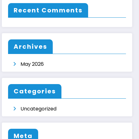
Recent Comments
Archives
May 2026
Categories
Uncategorized
Meta