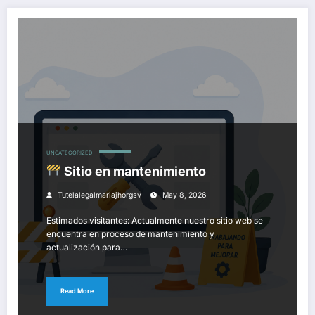
Sitio en mantenimiento
UNCATEGORIZED
Sitio en mantenimiento
Tutelalegalmariajhorgsv
May 8, 2026
Estimados visitantes: Actualmente nuestro sitio web se
encuentra en proceso de mantenimiento y
actualización para…
Read More