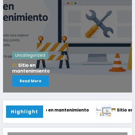
Uncategorized
Sitio en
mantenimiento
Read More
Sitio en mantenimiento
Sitio en
Highlight