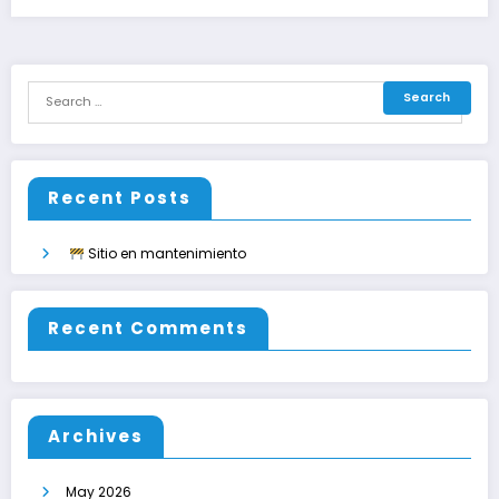
Recent Posts
Sitio en mantenimiento
Recent Comments
Archives
May 2026