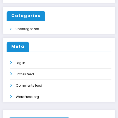
Categories
Uncategorized
Meta
Log in
Entries feed
Comments feed
WordPress.org