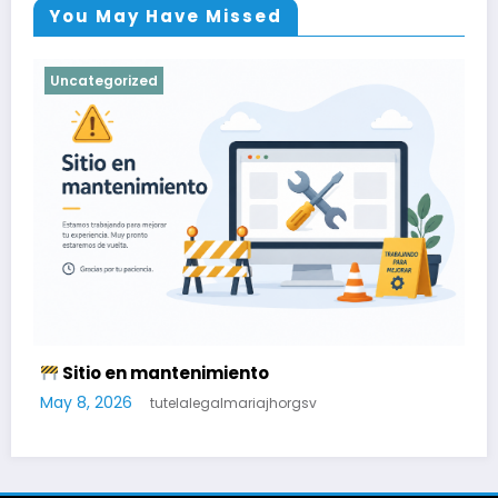
You May Have Missed
Uncategorized
Sitio en mantenimiento
May 8, 2026
tutelalegalmariajhorgsv