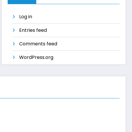
Log in
Entries feed
Comments feed
WordPress.org