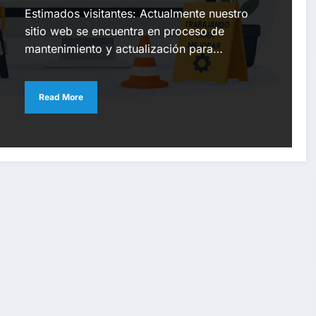
Estimados visitantes: Actualmente nuestro
sitio web se encuentra en proceso de
mantenimiento y actualización para…
Read More