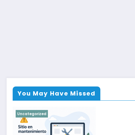
You May Have Missed
Uncategorized